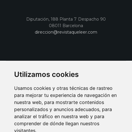
Diputación, 188 Planta 7 Despacho 90
08011 Barcelona
direccion@revistaqueleer.com
Utilizamos cookies
Usamos cookies y otras técnicas de rastreo
para mejorar tu experiencia de navegación en
nuestra web, para mostrarte contenidos
personalizados y anuncios adecuados, para
analizar el tráfico en nuestra web y para
AVISO LEGAL
POLITICA DE COOKIES
POLITICA DE PRIVACIDAD
comprender de dónde llegan nuestros
PUBLICIDAD EN LA REVISTA QUÉ LEER
SORTEO-PREESTRENOS
visitantes.