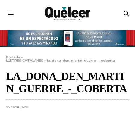
Portada
»
LLETRES CATALANES
»
la_dona_den_martin_guerre_-_coberta
LA_DONA_DEN_MARTI
N_GUERRE_-_COBERTA
20 ABRIL, 2024