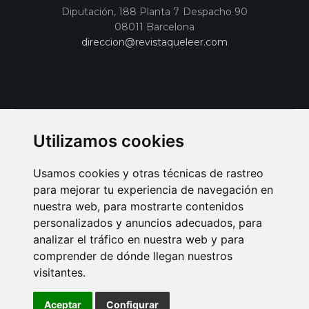
Diputación, 188 Planta 7 Despacho 90
08011 Barcelona
direccion@revistaqueleer.com
Utilizamos cookies
Usamos cookies y otras técnicas de rastreo
para mejorar tu experiencia de navegación en
nuestra web, para mostrarte contenidos
personalizados y anuncios adecuados, para
analizar el tráfico en nuestra web y para
AVISO LEGAL
POLITICA DE COOKIES
POLITICA DE PRIVACIDAD
comprender de dónde llegan nuestros
PUBLICIDAD EN LA REVISTA QUÉ LEER
SORTEO-PREESTRENOS
visitantes.
SUSCRIPCIONES
DISEÑO WEB BARCELONA
Connecor Revistas
Aceptar
Configurar