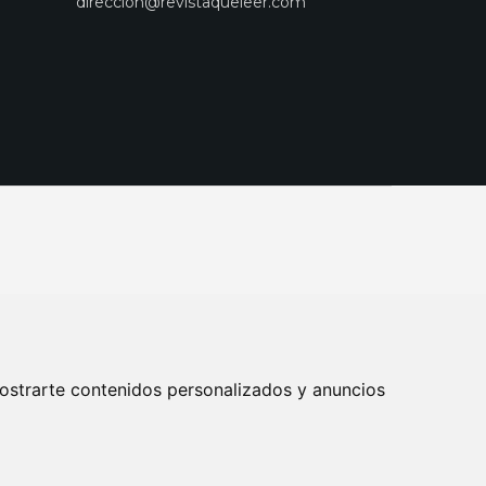
direccion@revistaqueleer.com
ostrarte contenidos personalizados y anuncios
ENOS
SUSCRIPCIONES
DISEÑO WEB BARCELONA