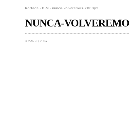
Portada
»
8-M
»
nunca-volveremos-2000px
NUNCA-VOLVEREMOS
8 MARZO, 2024