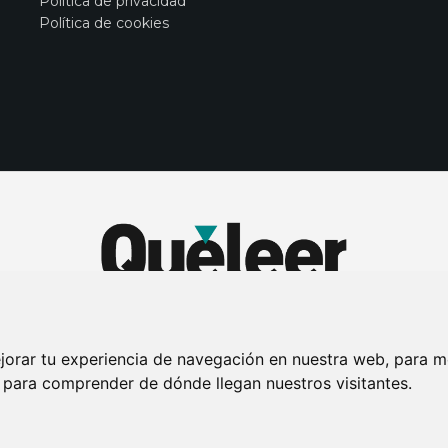
Política de privacidad
Política de cookies
jorar tu experiencia de navegación en nuestra web, para m
y para comprender de dónde llegan nuestros visitantes.
DE PRIVACIDAD
PUBLICIDAD EN LA REVISTA QUÉ LEER
SORTEO-PREESTR
Connecor Revistas