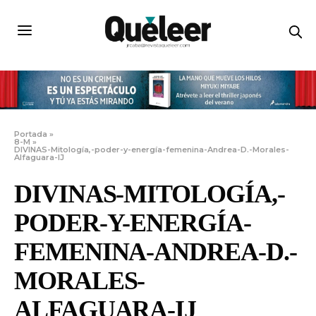
Portada
»
8-M
»
DIVINAS-Mitología,-poder-y-energía-femenina-Andrea-D.-Morales-
Alfaguara-IJ
DIVINAS-MITOLOGÍA,-
PODER-Y-ENERGÍA-
FEMENINA-ANDREA-D.-
MORALES-
ALFAGUARA-IJ