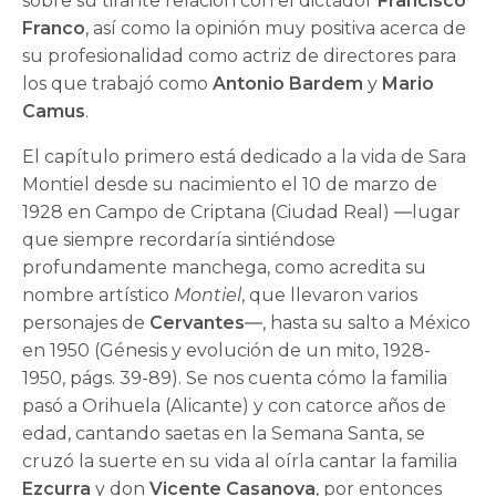
sobre su tirante relación con el dictador
Francisco
Franco
, así como la opinión muy positiva acerca de
su profesionalidad como actriz de directores para
los que trabajó como
Antonio Bardem
y
Mario
Camus
.
El capítulo primero está dedicado a la vida de Sara
Montiel desde su nacimiento el 10 de marzo de
1928 en Campo de Criptana (Ciudad Real) ―lugar
que siempre recordaría sintiéndose
profundamente manchega, como acredita su
nombre artístico
Montiel
, que llevaron varios
personajes de
Cervantes
―, hasta su salto a México
en 1950 (Génesis y evolución de un mito, 1928-
1950, págs. 39-89). Se nos cuenta cómo la familia
pasó a Orihuela (Alicante) y con catorce años de
edad, cantando saetas en la Semana Santa, se
cruzó la suerte en su vida al oírla cantar la familia
Ezcurra
y don
Vicente Casanova
, por entonces