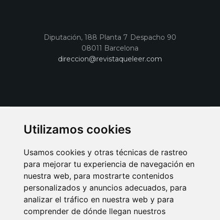
Diputación, 188 Planta 7 Despacho 90
08011 Barcelona
direccion@revistaqueleer.com
Utilizamos cookies
Usamos cookies y otras técnicas de rastreo
para mejorar tu experiencia de navegación en
nuestra web, para mostrarte contenidos
personalizados y anuncios adecuados, para
analizar el tráfico en nuestra web y para
AVISO LEGAL
POLITICA DE COOKIES
POLITICA DE PRIVACIDAD
comprender de dónde llegan nuestros
PUBLICIDAD EN LA REVISTA QUÉ LEER
SORTEO-PREESTRENOS