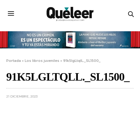
Portada
»
Los libros juveniles
»
91k5lgLtqlL._SL1500_
91K5LGLTQLL._SL1500_
21 DICIEMBRE, 2023