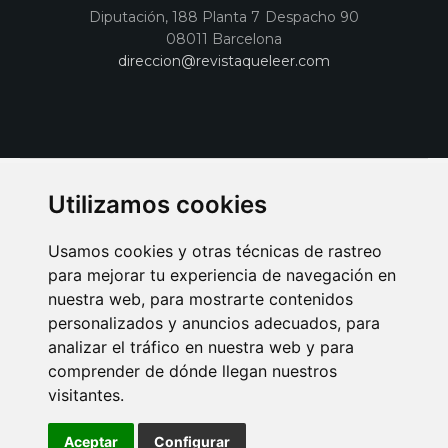
Diputación, 188 Planta 7 Despacho 90
08011 Barcelona
direccion@revistaqueleer.com
Utilizamos cookies
Usamos cookies y otras técnicas de rastreo
para mejorar tu experiencia de navegación en
nuestra web, para mostrarte contenidos
personalizados y anuncios adecuados, para
analizar el tráfico en nuestra web y para
AVISO LEGAL
POLITICA DE COOKIES
POLITICA DE PRIVACIDAD
comprender de dónde llegan nuestros
PUBLICIDAD EN LA REVISTA QUÉ LEER
SORTEO-PREESTRENOS
visitantes.
SUSCRIPCIONES
DISEÑO WEB BARCELONA
Connecor Revistas
Aceptar
Configurar