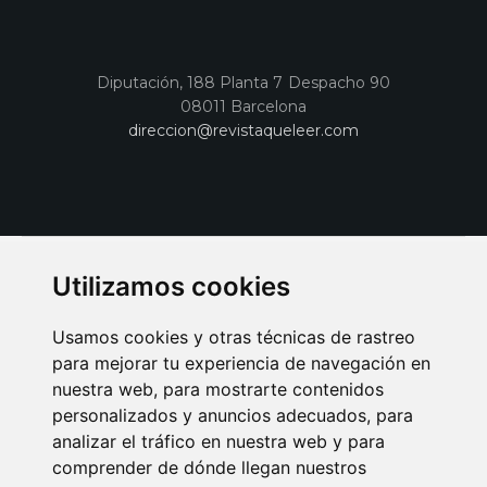
Diputación, 188 Planta 7 Despacho 90
08011 Barcelona
direccion@revistaqueleer.com
Utilizamos cookies
Usamos cookies y otras técnicas de rastreo
para mejorar tu experiencia de navegación en
nuestra web, para mostrarte contenidos
personalizados y anuncios adecuados, para
analizar el tráfico en nuestra web y para
AVISO LEGAL
POLITICA DE COOKIES
POLITICA DE PRIVACIDAD
comprender de dónde llegan nuestros
PUBLICIDAD EN LA REVISTA QUÉ LEER
SORTEO-PREESTRENOS