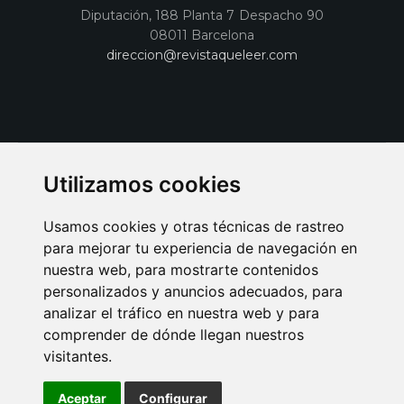
Diputación, 188 Planta 7 Despacho 90
08011 Barcelona
direccion@revistaqueleer.com
Utilizamos cookies
Usamos cookies y otras técnicas de rastreo
para mejorar tu experiencia de navegación en
nuestra web, para mostrarte contenidos
personalizados y anuncios adecuados, para
analizar el tráfico en nuestra web y para
AVISO LEGAL
POLITICA DE COOKIES
POLITICA DE PRIVACIDAD
comprender de dónde llegan nuestros
PUBLICIDAD EN LA REVISTA QUÉ LEER
SORTEO-PREESTRENOS
visitantes.
SUSCRIPCIONES
DISEÑO WEB BARCELONA
Connecor Revistas
Aceptar
Configurar