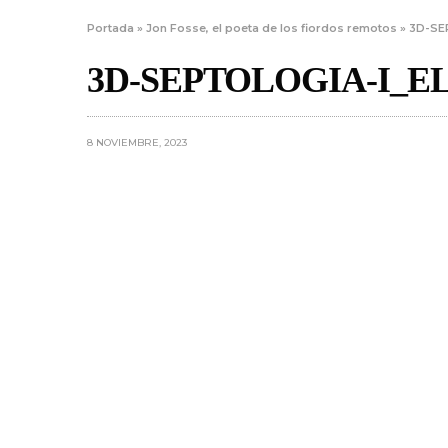
Portada
»
Jon Fosse, el poeta de los fiordos remotos
»
3D-SE
3D-SEPTOLOGIA-I_
8 NOVIEMBRE, 2023