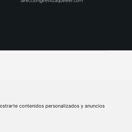
direccion@revistaqueleer.com
ostrarte contenidos personalizados y anuncios
ENOS
SUSCRIPCIONES
DISEÑO WEB BARCELONA