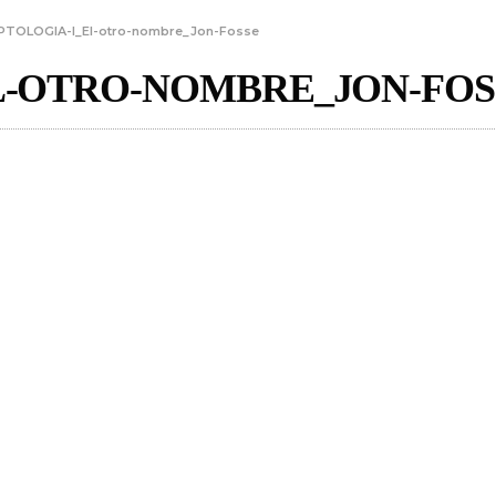
PTOLOGIA-I_El-otro-nombre_Jon-Fosse
EL-OTRO-NOMBRE_JON-FOS