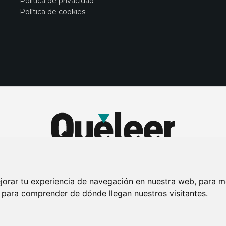
Política de privacidad
Política de cookies
jorar tu experiencia de navegación en nuestra web, para m
y para comprender de dónde llegan nuestros visitantes.
DE PRIVACIDAD
PUBLICIDAD EN LA REVISTA QUÉ LEER
SORTEO-PREESTR
Connecor Revistas