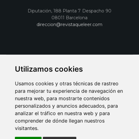
Diputación, 188 Planta 7 Despacho 90
08011 Barcelona
direccion@revistaqueleer.com
Utilizamos cookies
Usamos cookies y otras técnicas de rastreo
para mejorar tu experiencia de navegación en
nuestra web, para mostrarte contenidos
personalizados y anuncios adecuados, para
analizar el tráfico en nuestra web y para
AVISO LEGAL
POLITICA DE COOKIES
POLITICA DE PRIVACIDAD
comprender de dónde llegan nuestros
PUBLICIDAD EN LA REVISTA QUÉ LEER
SORTEO-PREESTRENOS
visitantes.
SUSCRIPCIONES
DISEÑO WEB BARCELONA