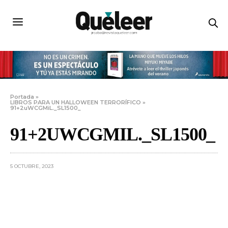
Portada
»
LIBROS PARA UN HALLOWEEN TERRORÍFICO
»
91+2uWCGMiL._SL1500_
91+2UWCGMIL._SL1500_
5 OCTUBRE, 2023