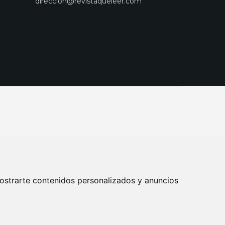
direccion@revistaqueleer.com
ostrarte contenidos personalizados y anuncios
ENOS
SUSCRIPCIONES
DISEÑO WEB BARCELONA