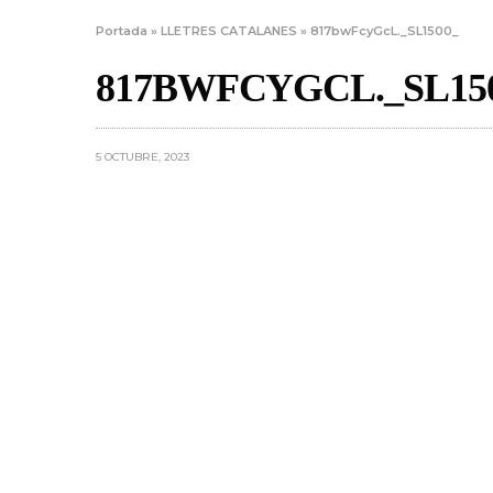
Portada
»
LLETRES CATALANES
»
817bwFcyGcL._SL1500_
817BWFCYGCL._SL15
5 OCTUBRE, 2023