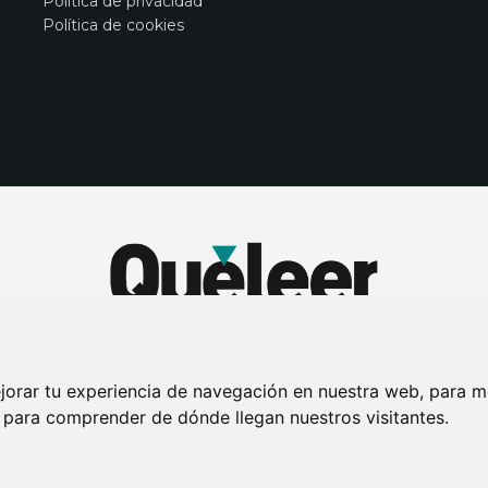
Política de privacidad
Política de cookies
jorar tu experiencia de navegación en nuestra web, para m
y para comprender de dónde llegan nuestros visitantes.
DE PRIVACIDAD
PUBLICIDAD EN LA REVISTA QUÉ LEER
SORTEO-PREESTR
Connecor Revistas