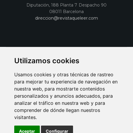
Diputación, 188 Planta 7 Despacho 90
08011 Barcelona
direccion@revistaqueleer.com
Utilizamos cookies
Usamos cookies y otras técnicas de rastreo
para mejorar tu experiencia de navegación en
nuestra web, para mostrarte contenidos
personalizados y anuncios adecuados, para
analizar el tráfico en nuestra web y para
AVISO LEGAL
POLITICA DE COOKIES
POLITICA DE PRIVACIDAD
comprender de dónde llegan nuestros
PUBLICIDAD EN LA REVISTA QUÉ LEER
SORTEO-PREESTRENOS
visitantes.
SUSCRIPCIONES
DISEÑO WEB BARCELONA
Connecor Revistas
Aceptar
Configurar