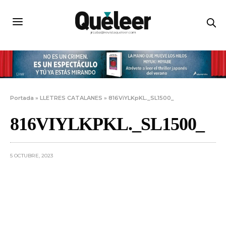
Portada
»
LLETRES CATALANES
»
816ViYLKpKL._SL1500_
816VIYLKPKL._SL1500_
5 OCTUBRE, 2023