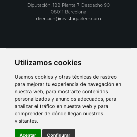
Diputación, 188 Planta 7 Despacho 90
08011 Barcelona
direccion@revistaqueleer.com
Utilizamos cookies
Usamos cookies y otras técnicas de rastreo
para mejorar tu experiencia de navegación en
nuestra web, para mostrarte contenidos
personalizados y anuncios adecuados, para
analizar el tráfico en nuestra web y para
AVISO LEGAL
POLITICA DE COOKIES
POLITICA DE PRIVACIDAD
comprender de dónde llegan nuestros
PUBLICIDAD EN LA REVISTA QUÉ LEER
SORTEO-PREESTRENOS
visitantes.
SUSCRIPCIONES
DISEÑO WEB BARCELONA
Connecor Revistas
Aceptar
Configurar