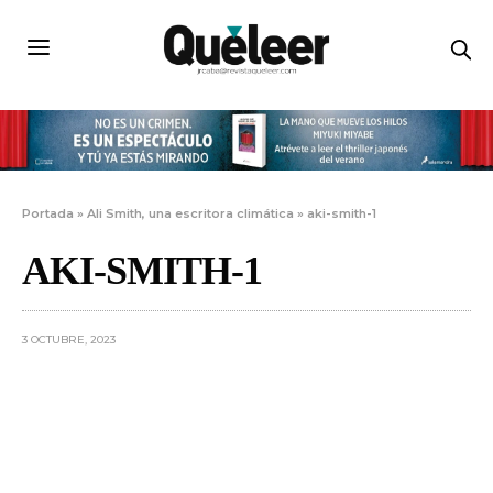
Portada
»
Ali Smith, una escritora climática
»
aki-smith-1
AKI-SMITH-1
3 OCTUBRE, 2023