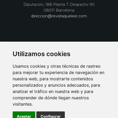
Diputación, 188 Planta 7 Despacho 90
08011 Barcelona
direccion@revistaqueleer.com
Utilizamos cookies
Usamos cookies y otras técnicas de rastreo
para mejorar tu experiencia de navegación en
nuestra web, para mostrarte contenidos
personalizados y anuncios adecuados, para
analizar el tráfico en nuestra web y para
AVISO LEGAL
POLITICA DE COOKIES
POLITICA DE PRIVACIDAD
comprender de dónde llegan nuestros
PUBLICIDAD EN LA REVISTA QUÉ LEER
SORTEO-PREESTRENOS
visitantes.
SUSCRIPCIONES
DISEÑO WEB BARCELONA
Connecor Revistas
Aceptar
Configurar