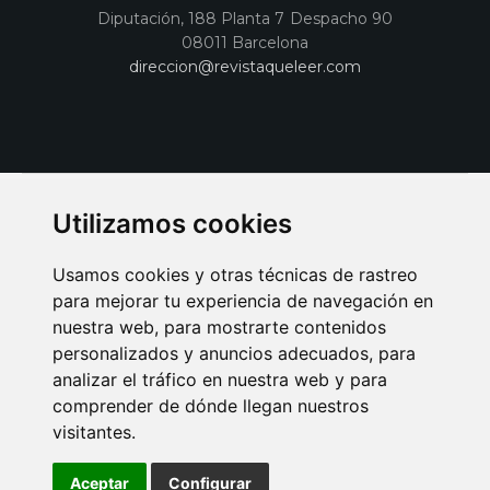
Diputación, 188 Planta 7 Despacho 90
08011 Barcelona
direccion@revistaqueleer.com
Utilizamos cookies
Usamos cookies y otras técnicas de rastreo
para mejorar tu experiencia de navegación en
nuestra web, para mostrarte contenidos
personalizados y anuncios adecuados, para
analizar el tráfico en nuestra web y para
AVISO LEGAL
POLITICA DE COOKIES
POLITICA DE PRIVACIDAD
comprender de dónde llegan nuestros
PUBLICIDAD EN LA REVISTA QUÉ LEER
SORTEO-PREESTRENOS
visitantes.
SUSCRIPCIONES
DISEÑO WEB BARCELONA
Connecor Revistas
Aceptar
Configurar