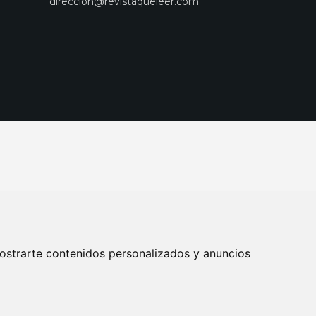
direccion@revistaqueleer.com
ostrarte contenidos personalizados y anuncios
ENOS
SUSCRIPCIONES
DISEÑO WEB BARCELONA