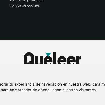
Política de privacidad
Política de cookies
jorar tu experiencia de navegación en nuestra web, para m
y para comprender de dónde llegan nuestros visitantes.
DE PRIVACIDAD
PUBLICIDAD EN LA REVISTA QUÉ LEER
SORTEO-PREESTR
Connecor Revistas