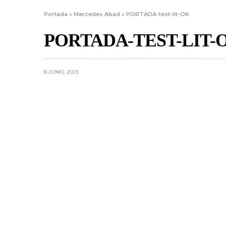
Portada
»
Mercedes Abad
»
PORTADA-test-lit-OK
PORTADA-TEST-LIT-
8 JUNIO, 2023