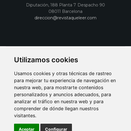
Diputación, 188 Planta 7 Despacho 90
08011 Barcelona
direccion@revistaqueleer.com
Utilizamos cookies
Usamos cookies y otras técnicas de rastreo
para mejorar tu experiencia de navegación en
nuestra web, para mostrarte contenidos
personalizados y anuncios adecuados, para
analizar el tráfico en nuestra web y para
AVISO LEGAL
POLITICA DE COOKIES
POLITICA DE PRIVACIDAD
comprender de dónde llegan nuestros
PUBLICIDAD EN LA REVISTA QUÉ LEER
SORTEO-PREESTRENOS
visitantes.
SUSCRIPCIONES
DISEÑO WEB BARCELONA
Connecor Revistas
Aceptar
Configurar