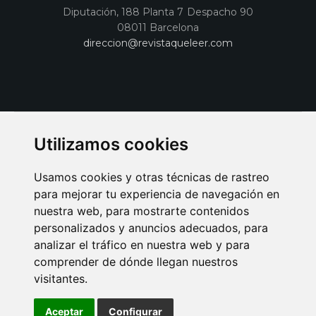
Diputación, 188 Planta 7 Despacho 90
08011 Barcelona
direccion@revistaqueleer.com
Utilizamos cookies
Usamos cookies y otras técnicas de rastreo
para mejorar tu experiencia de navegación en
nuestra web, para mostrarte contenidos
personalizados y anuncios adecuados, para
analizar el tráfico en nuestra web y para
AVISO LEGAL
POLITICA DE COOKIES
POLITICA DE PRIVACIDAD
comprender de dónde llegan nuestros
PUBLICIDAD EN LA REVISTA QUÉ LEER
SORTEO-PREESTRENOS
visitantes.
SUSCRIPCIONES
DISEÑO WEB BARCELONA
Connecor Revistas
Aceptar
Configurar