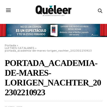
Portada
»
LLETRES CATALANES
»
portada_academia-de-mares-lorigen_nachter_202302210923
PORTADA_ACADEMIA-
DE-MARES-
LORIGEN_NACHTER_20
2302210923