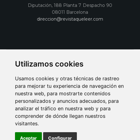
Diputación, 188 Planta 7 Despacho 90
08011 Barcelona
direccion@revistaqueleer.com
Utilizamos cookies
Usamos cookies y otras técnicas de rastreo
para mejorar tu experiencia de navegación en
nuestra web, para mostrarte contenidos
personalizados y anuncios adecuados, para
analizar el tráfico en nuestra web y para
AVISO LEGAL
POLITICA DE COOKIES
POLITICA DE PRIVACIDAD
comprender de dónde llegan nuestros
PUBLICIDAD EN LA REVISTA QUÉ LEER
SORTEO-PREESTRENOS
visitantes.
SUSCRIPCIONES
DISEÑO WEB BARCELONA
Connecor Revistas
Aceptar
Configurar