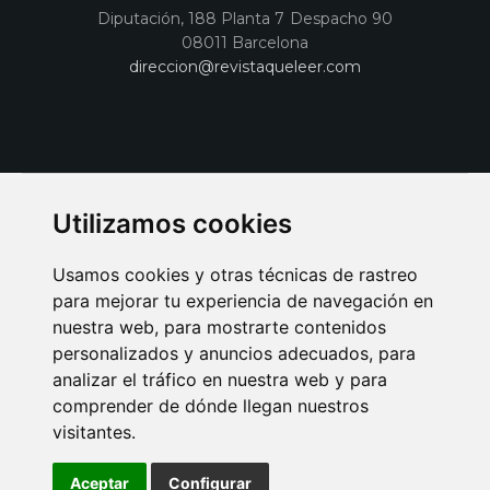
Diputación, 188 Planta 7 Despacho 90
08011 Barcelona
direccion@revistaqueleer.com
Utilizamos cookies
Usamos cookies y otras técnicas de rastreo
para mejorar tu experiencia de navegación en
nuestra web, para mostrarte contenidos
personalizados y anuncios adecuados, para
analizar el tráfico en nuestra web y para
AVISO LEGAL
POLITICA DE COOKIES
POLITICA DE PRIVACIDAD
comprender de dónde llegan nuestros
PUBLICIDAD EN LA REVISTA QUÉ LEER
SORTEO-PREESTRENOS
visitantes.
SUSCRIPCIONES
DISEÑO WEB BARCELONA
Connecor Revistas
Aceptar
Configurar