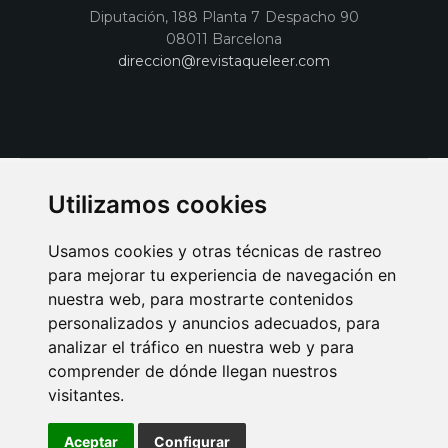
Diputación, 188 Planta 7 Despacho 90
08011 Barcelona
direccion@revistaqueleer.com
Utilizamos cookies
Usamos cookies y otras técnicas de rastreo
para mejorar tu experiencia de navegación en
nuestra web, para mostrarte contenidos
personalizados y anuncios adecuados, para
analizar el tráfico en nuestra web y para
AVISO LEGAL
POLITICA DE COOKIES
POLITICA DE PRIVACIDAD
comprender de dónde llegan nuestros
PUBLICIDAD EN LA REVISTA QUÉ LEER
SORTEO-PREESTRENOS
visitantes.
SUSCRIPCIONES
DISEÑO WEB BARCELONA
Connecor Revistas
Aceptar
Configurar