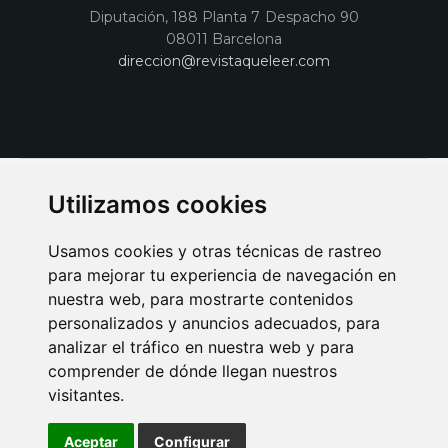
Diputación, 188 Planta 7 Despacho 90
08011 Barcelona
direccion@revistaqueleer.com
Utilizamos cookies
Usamos cookies y otras técnicas de rastreo
para mejorar tu experiencia de navegación en
nuestra web, para mostrarte contenidos
personalizados y anuncios adecuados, para
analizar el tráfico en nuestra web y para
AVISO LEGAL
POLITICA DE COOKIES
POLITICA DE PRIVACIDAD
comprender de dónde llegan nuestros
PUBLICIDAD EN LA REVISTA QUÉ LEER
SORTEO-PREESTRENOS
visitantes.
SUSCRIPCIONES
DISEÑO WEB BARCELONA
Connecor Revistas
Aceptar
Configurar