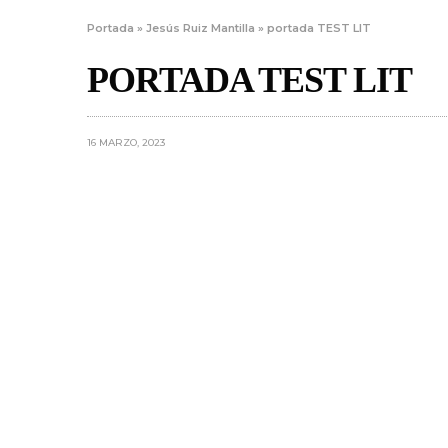
Portada
»
Jesús Ruiz Mantilla
»
portada TEST LIT
PORTADA TEST LIT
16 MARZO, 2023