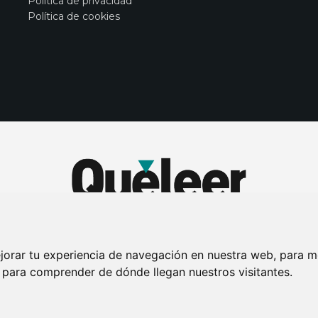
Política de privacidad
Política de cookies
jorar tu experiencia de navegación en nuestra web, para m
y para comprender de dónde llegan nuestros visitantes.
DE PRIVACIDAD
PUBLICIDAD EN LA REVISTA QUÉ LEER
SORTEO-PREESTR
Connecor Revistas