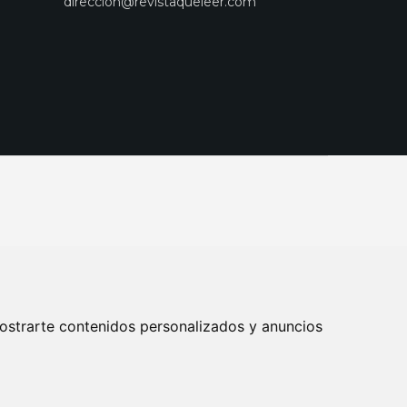
direccion@revistaqueleer.com
ostrarte contenidos personalizados y anuncios
ENOS
SUSCRIPCIONES
DISEÑO WEB BARCELONA