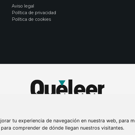
Aviso legal
Política de privacidad
Política de cookies
jorar tu experiencia de navegación en nuestra web, para m
y para comprender de dónde llegan nuestros visitantes.
DE PRIVACIDAD
PUBLICIDAD EN LA REVISTA QUÉ LEER
SORTEO-PREESTR