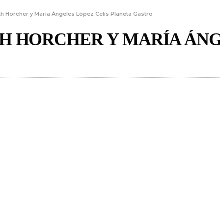
 Horcher y María Ángeles López Celis Planeta Gastro
H HORCHER Y MARÍA ÁNG