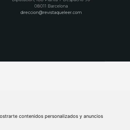
08011 Barcelona
direccion@revistaqueleer.com
ostrarte contenidos personalizados y anuncios
ENOS
SUSCRIPCIONES
DISEÑO WEB BARCELONA