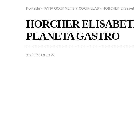
Portada
»
PARA GOURMETS Y COCINILLAS
»
HORCHER Elisabeth
HORCHER ELISABET
PLANETA GASTRO
9 DICIEMBRE, 2022