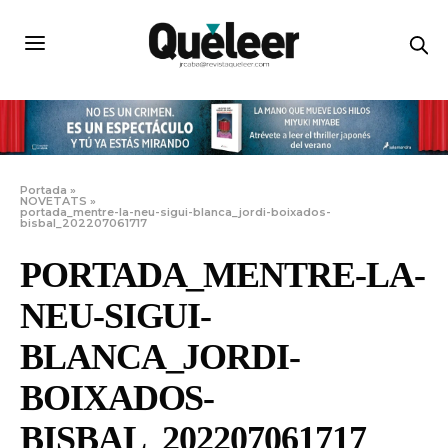
Portada
»
NOVETATS
»
portada_mentre-la-neu-sigui-blanca_jordi-boixados-
bisbal_202207061717
PORTADA_MENTRE-LA-
NEU-SIGUI-
BLANCA_JORDI-
BOIXADOS-
BISBAL_202207061717