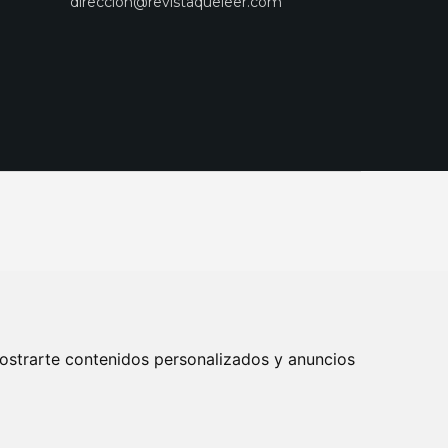
direccion@revistaqueleer.com
ostrarte contenidos personalizados y anuncios
ENOS
SUSCRIPCIONES
DISEÑO WEB BARCELONA