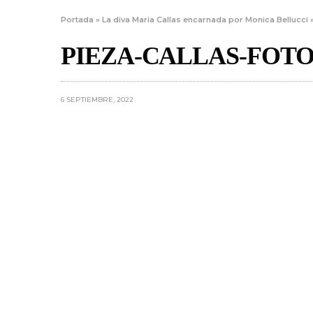
Portada
»
La diva Maria Callas encarnada por Monica Bellucci
PIEZA-CALLAS-FOTO
6 SEPTIEMBRE, 2022