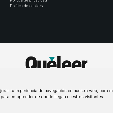
Política de privacidad
Política de cookies
jorar tu experiencia de navegación en nuestra web, para m
y para comprender de dónde llegan nuestros visitantes.
DE PRIVACIDAD
PUBLICIDAD EN LA REVISTA QUÉ LEER
SORTEO-PREESTR
Connecor Revistas