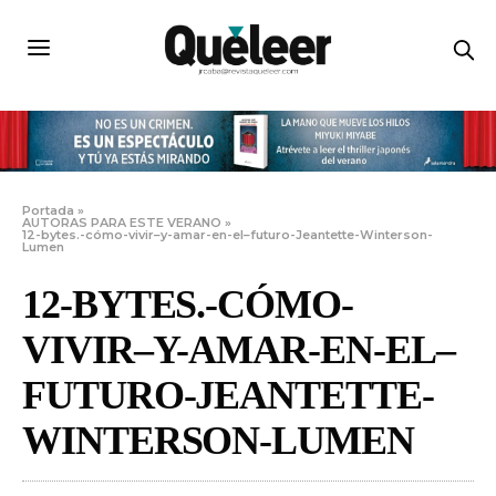
Portada
»
AUTORAS PARA ESTE VERANO
»
12-bytes.-cómo-vivir–y-amar-en-el–futuro-Jeantette-Winterson-
Lumen
12-BYTES.-CÓMO-
VIVIR–Y-AMAR-EN-EL–
FUTURO-JEANTETTE-
WINTERSON-LUMEN