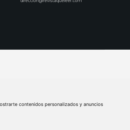
direccion@revistaqueleer.com
ostrarte contenidos personalizados y anuncios
ENOS
SUSCRIPCIONES
DISEÑO WEB BARCELONA