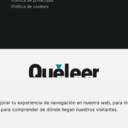
Política de privacidad
Política de cookies
jorar tu experiencia de navegación en nuestra web, para m
y para comprender de dónde llegan nuestros visitantes.
DE PRIVACIDAD
PUBLICIDAD EN LA REVISTA QUÉ LEER
SORTEO-PREESTR
Connecor Revistas