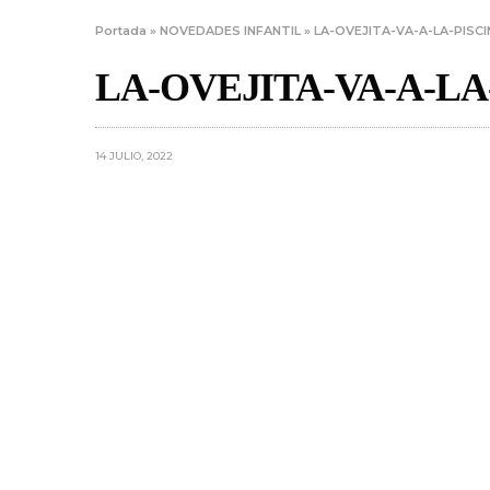
Portada
»
NOVEDADES INFANTIL
»
LA-OVEJITA-VA-A-LA-PISCI
LA-OVEJITA-VA-A-LA
14 JULIO, 2022