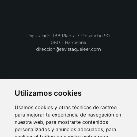
Diputación, 188 Planta 7 Despacho 90
08011 Barcelona
direccion@revistaqueleer.com
Utilizamos cookies
Usamos cookies y otras técnicas de rastreo
para mejorar tu experiencia de navegación en
nuestra web, para mostrarte contenidos
personalizados y anuncios adecuados, para
analizar el tráfico en nuestra web y para