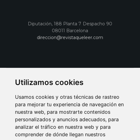
Diputación, 188 Planta 7 Despacho 90
08011 Barcelona
direccion@revistaqueleer.com
Utilizamos cookies
Usamos cookies y otras técnicas de rastreo
para mejorar tu experiencia de navegación en
nuestra web, para mostrarte contenidos
personalizados y anuncios adecuados, para
analizar el tráfico en nuestra web y para
AVISO LEGAL
POLITICA DE COOKIES
POLITICA DE PRIVACIDAD
comprender de dónde llegan nuestros
PUBLICIDAD EN LA REVISTA QUÉ LEER
SORTEO-PREESTRENOS