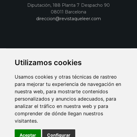
Diputación, 188 Planta 7 Despacho 90
08011 Barcelona
direccion@revistaqueleer.com
Utilizamos cookies
Usamos cookies y otras técnicas de rastreo
para mejorar tu experiencia de navegación en
nuestra web, para mostrarte contenidos
personalizados y anuncios adecuados, para
analizar el tráfico en nuestra web y para
AVISO LEGAL
POLITICA DE COOKIES
POLITICA DE PRIVACIDAD
comprender de dónde llegan nuestros
PUBLICIDAD EN LA REVISTA QUÉ LEER
SORTEO-PREESTRENOS
visitantes.
SUSCRIPCIONES
DISEÑO WEB BARCELONA
Connecor Revistas
Aceptar
Configurar