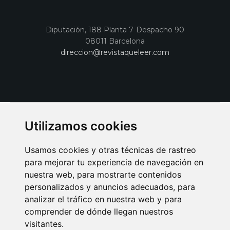
Diputación, 188 Planta 7 Despacho 90
08011 Barcelona
direccion@revistaqueleer.com
Utilizamos cookies
Usamos cookies y otras técnicas de rastreo
para mejorar tu experiencia de navegación en
nuestra web, para mostrarte contenidos
personalizados y anuncios adecuados, para
analizar el tráfico en nuestra web y para
AVISO LEGAL
POLITICA DE COOKIES
POLITICA DE PRIVACIDAD
comprender de dónde llegan nuestros
PUBLICIDAD EN LA REVISTA QUÉ LEER
SORTEO-PREESTRENOS
visitantes.
SUSCRIPCIONES
DISEÑO WEB BARCELONA