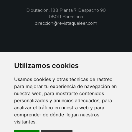
Diputación, 188 Planta 7 Despacho 90
08011 Barcelona
direccion@revistaqueleer.com
Utilizamos cookies
Usamos cookies y otras técnicas de rastreo
para mejorar tu experiencia de navegación en
nuestra web, para mostrarte contenidos
personalizados y anuncios adecuados, para
analizar el tráfico en nuestra web y para
AVISO LEGAL
POLITICA DE COOKIES
POLITICA DE PRIVACIDAD
comprender de dónde llegan nuestros
PUBLICIDAD EN LA REVISTA QUÉ LEER
SORTEO-PREESTRENOS
visitantes.
SUSCRIPCIONES
DISEÑO WEB BARCELONA