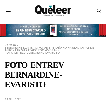
Portada
»
BERNARDINE EVARISTO: «GRAN BRETAÑA NO HA SIDO CAPAZ DE
AFRONTAR SU PASADO ESCLAVISTA»
»
FOTO-ENTREV-BERNARDINE-EVARISTO
FOTO-ENTREV-
BERNARDINE-
EVARISTO
6 ABRIL, 2022