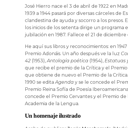
José Hierro nace el 3 de abril de 1922 en Madr
1939 a 1944 pasará por diversas cárceles de 
clandestina de ayuda y socorro a los presos. 
los inicios de los setenta dirige un program
jubilación en 1987. Fallece el 21 de diciembr
He aquí sus libros y reconocimientos: en 194
Premio Adonáis. Un año después ve la luz
Con
42
(1953),
Antología poética
(1954),
Estatuas
que recibe el premio de la Crítica y el Prem
que obtiene de nuevo el Premio de la Crítica.
1990 se edita
Agenda
y se le concede el Premi
Premio Reina Sofía de Poesía Iberoamericana
concede el Premio Cervantes y el Premio de l
Academia de la Lengua.
Un homenaje ilustrado