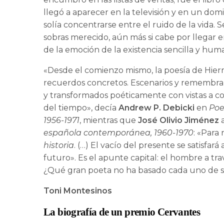
llegó a aparecer en la televisión y en un domi
solía concentrarse entre el ruido de la vida.
sobras merecido, aún más si cabe por llegar 
de la emoción de la existencia sencilla y hum
«Desde el comienzo mismo, la poesía de Hierr
recuerdos concretos. Escenarios y remembra
y transformados poéticamente con vistas a co
del tiempo», decía
Andrew P. Debicki
en
Poe
1956-1971
, mientras que
José Olivio Jiménez
a
española contemporánea, 1960-1970
: «Para
historia
. (…) El vacío del presente se satisfará
futuro». Es el apunte capital: el hombre a t
¿Qué gran poeta no ha basado cada uno de su
Toni Montesinos
La biografía de un premio Cervantes