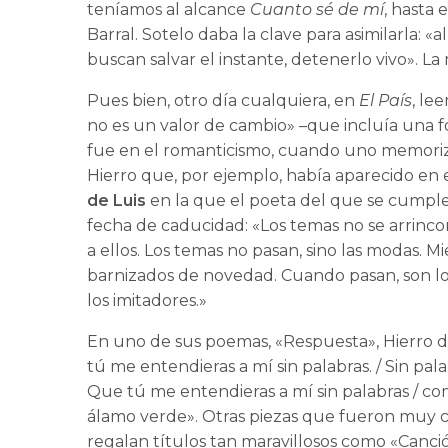
teníamos al alcance
Cuanto sé de mí
, hasta
Barral. Sotelo daba la clave para asimilarla:
buscan salvar el instante, detenerlo vivo». 
Pues bien, otro día cualquiera, en
El País
, le
no es un valor de cambio» –que incluía una f
fue en el romanticismo, cuando uno memoriz
Hierro que, por ejemplo, había aparecido en
de Luis
en la que el poeta del que se cumple 
fecha de caducidad: «Los temas no se arrin
a ellos. Los temas no pasan, sino las modas. 
barnizados de novedad. Cuando pasan, son lo
los imitadores.»
En uno de sus poemas, «Respuesta», Hierro d
tú me entendieras a mí sin palabras. / Sin pal
Que tú me entendieras a mí sin palabras / co
álamo verde». Otras piezas que fueron muy 
regalan títulos tan maravillosos como «Canci