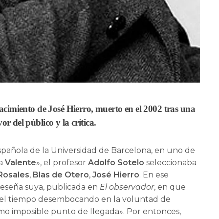
nacimiento de
José Hierro
, muerto en el 2002 tras una
r del público y la crítica.
Española de la Universidad de Barcelona, en uno de
a
Valente
», el profesor
Adolfo Sotelo
seleccionaba
 Rosales
,
Blas de Otero
,
José Hierro
. En ese
eseña suya, publicada en
El observador
, en que
 del tiempo desembocando en la voluntad de
omo imposible punto de llegada». Por entonces,