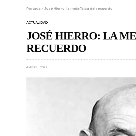
Portada
»
José Hierro: la metafísica del recuerdo
ACTUALIDAD
JOSÉ HIERRO: LA ME
RECUERDO
4 ABRIL, 2022