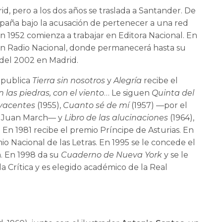
id, pero a los dos años se traslada a Santander. De
España bajo la acusación de pertenecer a una red
En 1952 comienza a trabajar en Editora Nacional. En
a en Radio Nacional, donde permanecerá hasta su
e del 2002 en Madrid.
7 publica
Tierra sin nosotros
y
Alegría
recibe el
 las piedras, con el viento
… Le siguen
Quinta del
 yacentes
(1955),
Cuanto sé de mí
(1957) —por el
io Juan March— y
Libro de las alucinaciones
(1964),
 En 1981 recibe el premio Príncipe de Asturias. En
o Nacional de las Letras. En 1995 se le concede el
. En 1998 da su
Cuaderno de Nueva York
y se le
a Crítica y es elegido académico de la Real