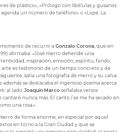
ores de plástico», «Prólogo con libélulas y gusanos
 agenda un número de teléfono» o «Lope. La
l momento de recurrir a
Gonzalo Corona
, que en
999) afirmaba: «José Hierro defiende una
nticidad, inspiración, emoción, espíritu, fondo,
el arte es testimonio de un tiempo concreto y de
siguiente, salía una fotografía de Hierro y su calva
e además se destacaba el ingenioso poema acerca
rk
; al lado,
Joaquín Marco
señalaba versos
o cantaré nunca más. El canto / se me ha secado en
 como una rosa.»
Hierro de forma enorme, en especial por aquel
xtos en torno a la Gran Ciudad y que se
o que le reportó una inmensa popularidad: el poeta