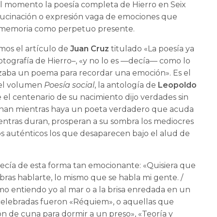
 el momento la poesía completa de Hierro en Seix
 «alucinación o expresión vaga de emociones que
La memoria como perpetuo presente.
emos el artículo de
Juan Cruz
titulado «La poesía ya
otografía de Hierro–, «y no lo es —decía— como lo
aba un poema para recordar una emoción». Es el
 el volumen
Poesía social
, la antología de
Leopoldo
el centenario de su nacimiento dijo verdades sin
conan mientras haya un poeta verdadero que acuda
Mientras duran, prosperan a su sombra los mediocres
s auténticos los que desaparecen bajo el alud de
ecía de esta forma tan emocionante: «Quisiera que
abras hablarte, lo mismo que se habla mi gente. /
mo entiendo yo al mar o a la brisa enredada en un
celebradas fueron «Réquiem», o aquellas que
ón de cuna para dormir a un preso», «Teoría y