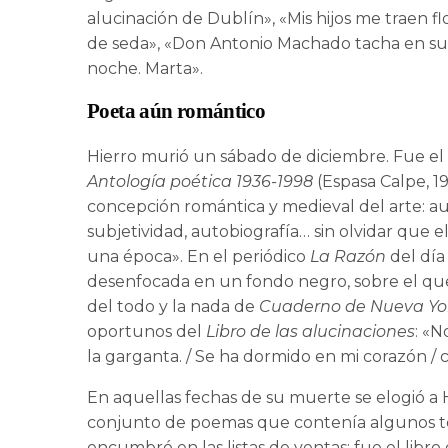
alucinación de Dublín», «Mis hijos me traen fl
de seda», «Don Antonio Machado tacha en su
noche. Marta».
Poeta aún romántico
Hierro murió un sábado de diciembre. Fue e
Antología poética 1936-1998
(Espasa Calpe, 1
concepción romántica y medieval del arte: aute
subjetividad, autobiografía… sin olvidar que 
una época». En el periódico
La Razón
del día 
desenfocada en un fondo negro, sobre el qu
del todo y la nada de
Cuaderno de Nueva Yo
oportunos del
Libro de las alucinaciones
: «N
la garganta. / Se ha dormido en mi corazón /
En aquellas fechas de su muerte se elogió a 
conjunto de poemas que contenía algunos te
encumbró en las listas de ventas; fue el libr