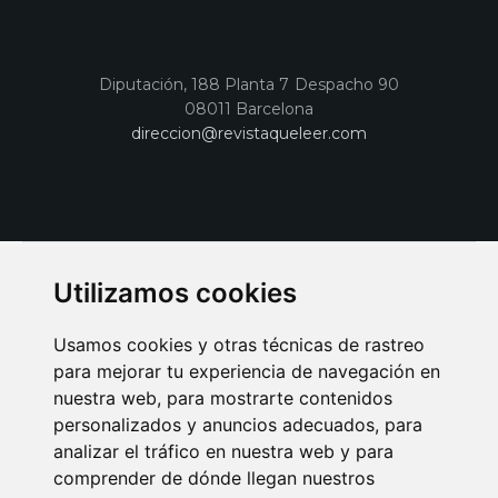
Diputación, 188 Planta 7 Despacho 90
08011 Barcelona
direccion@revistaqueleer.com
Utilizamos cookies
Usamos cookies y otras técnicas de rastreo
para mejorar tu experiencia de navegación en
nuestra web, para mostrarte contenidos
personalizados y anuncios adecuados, para
analizar el tráfico en nuestra web y para
AVISO LEGAL
POLITICA DE COOKIES
POLITICA DE PRIVACIDAD
comprender de dónde llegan nuestros
PUBLICIDAD EN LA REVISTA QUÉ LEER
SORTEO-PREESTRENOS