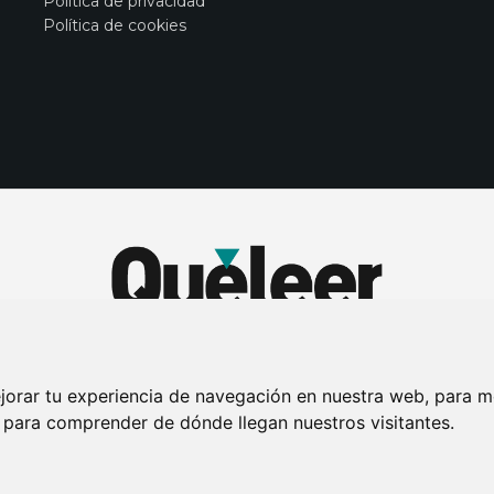
Política de privacidad
Política de cookies
jorar tu experiencia de navegación en nuestra web, para m
y para comprender de dónde llegan nuestros visitantes.
DE PRIVACIDAD
PUBLICIDAD EN LA REVISTA QUÉ LEER
SORTEO-PREESTR
Connecor Revistas