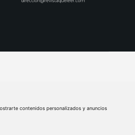
direccion@revistaqueleer.com
ostrarte contenidos personalizados y anuncios
ENOS
SUSCRIPCIONES
DISEÑO WEB BARCELONA