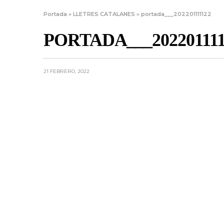
Portada
»
LLETRES CATALANES
»
portada___202201111122
PORTADA___202201111
21 FEBRERO, 2022