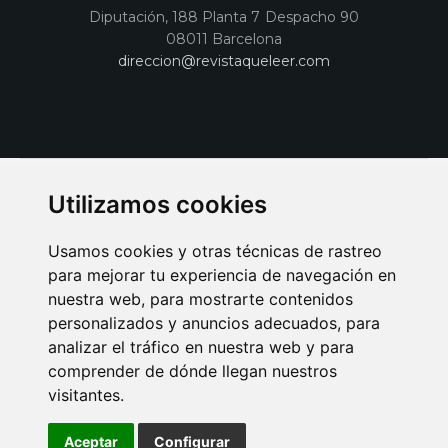
Diputación, 188 Planta 7 Despacho 90
08011 Barcelona
direccion@revistaqueleer.com
Utilizamos cookies
Usamos cookies y otras técnicas de rastreo
para mejorar tu experiencia de navegación en
nuestra web, para mostrarte contenidos
personalizados y anuncios adecuados, para
analizar el tráfico en nuestra web y para
AVISO LEGAL
POLITICA DE COOKIES
POLITICA DE PRIVACIDAD
comprender de dónde llegan nuestros
PUBLICIDAD EN LA REVISTA QUÉ LEER
SORTEO-PREESTRENOS
visitantes.
SUSCRIPCIONES
DISEÑO WEB BARCELONA
Connecor Revistas
Aceptar
Configurar