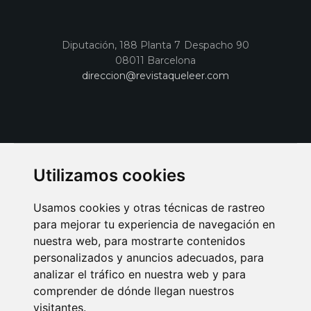
Diputación, 188 Planta 7 Despacho 90
08011 Barcelona
direccion@revistaqueleer.com
Utilizamos cookies
Usamos cookies y otras técnicas de rastreo
para mejorar tu experiencia de navegación en
nuestra web, para mostrarte contenidos
personalizados y anuncios adecuados, para
analizar el tráfico en nuestra web y para
AVISO LEGAL
POLITICA DE COOKIES
POLITICA DE PRIVACIDAD
comprender de dónde llegan nuestros
PUBLICIDAD EN LA REVISTA QUÉ LEER
SORTEO-PREESTRENOS
visitantes.