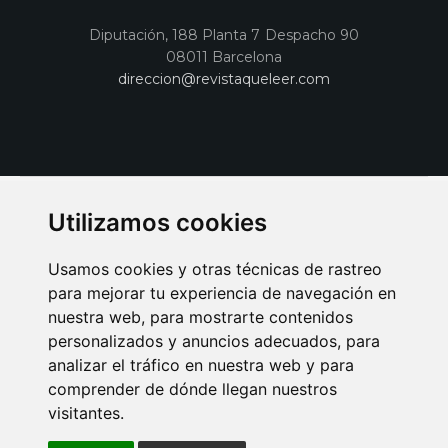
Diputación, 188 Planta 7 Despacho 90
08011 Barcelona
direccion@revistaqueleer.com
Utilizamos cookies
Usamos cookies y otras técnicas de rastreo
para mejorar tu experiencia de navegación en
nuestra web, para mostrarte contenidos
personalizados y anuncios adecuados, para
analizar el tráfico en nuestra web y para
AVISO LEGAL
POLITICA DE COOKIES
POLITICA DE PRIVACIDAD
comprender de dónde llegan nuestros
PUBLICIDAD EN LA REVISTA QUÉ LEER
SORTEO-PREESTRENOS
visitantes.
SUSCRIPCIONES
DISEÑO WEB BARCELONA