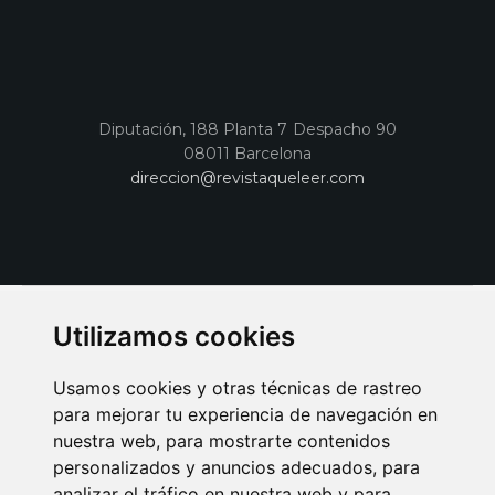
Diputación, 188 Planta 7 Despacho 90
08011 Barcelona
direccion@revistaqueleer.com
Utilizamos cookies
Usamos cookies y otras técnicas de rastreo
para mejorar tu experiencia de navegación en
nuestra web, para mostrarte contenidos
personalizados y anuncios adecuados, para
analizar el tráfico en nuestra web y para