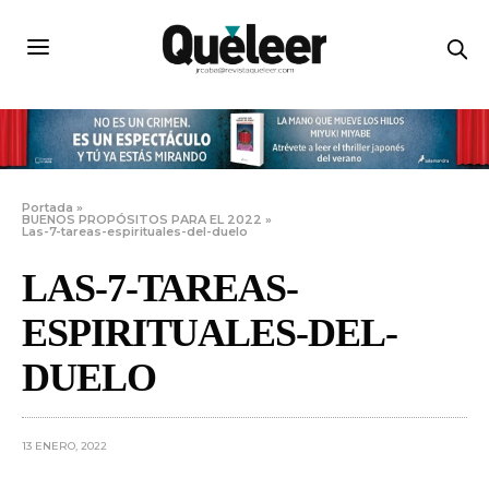
Portada
»
BUENOS PROPÓSITOS PARA EL 2022
»
Las-7-tareas-espirituales-del-duelo
LAS-7-TAREAS-
ESPIRITUALES-DEL-
DUELO
13 ENERO, 2022