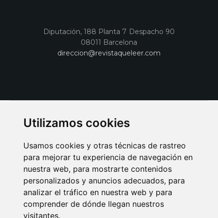
Diputación, 188 Planta 7 Despacho 90
08011 Barcelona
direccion@revistaqueleer.com
Utilizamos cookies
Usamos cookies y otras técnicas de rastreo
para mejorar tu experiencia de navegación en
nuestra web, para mostrarte contenidos
personalizados y anuncios adecuados, para
analizar el tráfico en nuestra web y para
AVISO LEGAL
POLITICA DE COOKIES
POLITICA DE PRIVACIDAD
comprender de dónde llegan nuestros
PUBLICIDAD EN LA REVISTA QUÉ LEER
SORTEO-PREESTRENOS
visitantes.