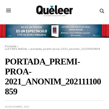
Portada
»
LLETRES NADAL
»
portada_premi-proa-2021_anonim_202111100859
PORTADA_PREMI-
PROA-
2021_ANONIM_202111100
859
23 DICIEMBRE, 2021