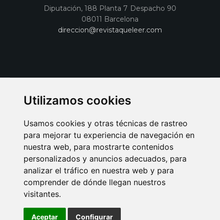
Diputación, 188 Planta 7 Despacho 90
08011 Barcelona
direccion@revistaqueleer.com
Utilizamos cookies
Usamos cookies y otras técnicas de rastreo
para mejorar tu experiencia de navegación en
nuestra web, para mostrarte contenidos
personalizados y anuncios adecuados, para
analizar el tráfico en nuestra web y para
AVISO LEGAL
POLITICA DE COOKIES
POLITICA DE PRIVACIDAD
comprender de dónde llegan nuestros
PUBLICIDAD EN LA REVISTA QUÉ LEER
SORTEO-PREESTRENOS
visitantes.
SUSCRIPCIONES
DISEÑO WEB BARCELONA
Connecor Revistas
Aceptar
Configurar