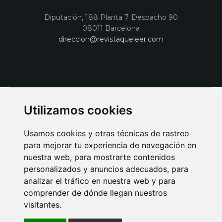
Diputación, 188 Planta 7 Despacho 90
08011 Barcelona
direccion@revistaqueleer.com
Utilizamos cookies
Usamos cookies y otras técnicas de rastreo
para mejorar tu experiencia de navegación en
nuestra web, para mostrarte contenidos
personalizados y anuncios adecuados, para
analizar el tráfico en nuestra web y para
AVISO LEGAL
POLITICA DE COOKIES
POLITICA DE PRIVACIDAD
comprender de dónde llegan nuestros
PUBLICIDAD EN LA REVISTA QUÉ LEER
SORTEO-PREESTRENOS
visitantes.
SUSCRIPCIONES
DISEÑO WEB BARCELONA