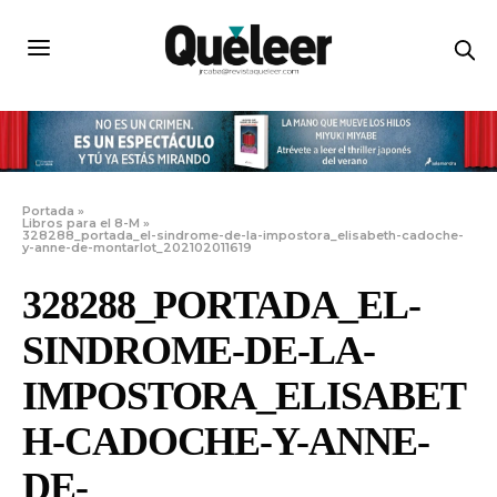
Portada
»
Libros para el 8-M
»
328288_portada_el-sindrome-de-la-impostora_elisabeth-cadoche-
y-anne-de-montarlot_202102011619
328288_PORTADA_EL-
SINDROME-DE-LA-
IMPOSTORA_ELISABET
H-CADOCHE-Y-ANNE-
DE-