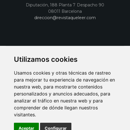
Diputación, 188 Planta 7 Despacho 90
08011 Barcelona
direccion@revistaqueleer.com
Utilizamos cookies
Usamos cookies y otras técnicas de rastreo
para mejorar tu experiencia de navegación en
nuestra web, para mostrarte contenidos
personalizados y anuncios adecuados, para
analizar el tráfico en nuestra web y para
AVISO LEGAL
POLITICA DE COOKIES
POLITICA DE PRIVACIDAD
comprender de dónde llegan nuestros
PUBLICIDAD EN LA REVISTA QUÉ LEER
SORTEO-PREESTRENOS
visitantes.
SUSCRIPCIONES
DISEÑO WEB BARCELONA
Connecor Revistas
Aceptar
Configurar