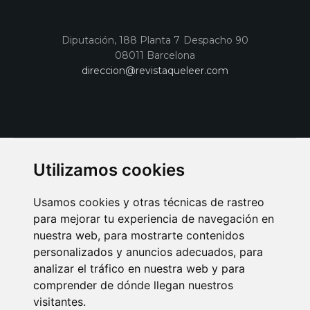
Diputación, 188 Planta 7 Despacho 90
08011 Barcelona
direccion@revistaqueleer.com
Utilizamos cookies
Usamos cookies y otras técnicas de rastreo
para mejorar tu experiencia de navegación en
nuestra web, para mostrarte contenidos
personalizados y anuncios adecuados, para
analizar el tráfico en nuestra web y para
AVISO LEGAL
POLITICA DE COOKIES
POLITICA DE PRIVACIDAD
comprender de dónde llegan nuestros
PUBLICIDAD EN LA REVISTA QUÉ LEER
SORTEO-PREESTRENOS
visitantes.
SUSCRIPCIONES
DISEÑO WEB BARCELONA